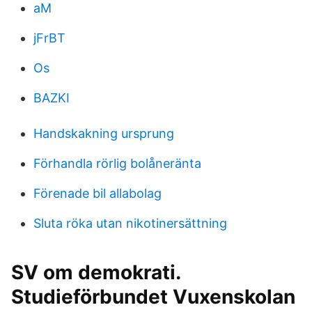
aM
jFrBT
Os
BAZKI
Handskakning ursprung
Förhandla rörlig bolåneränta
Förenade bil allabolag
Sluta röka utan nikotinersättning
SV om demokrati.
Studieförbundet Vuxenskolan